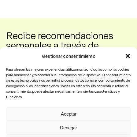
Recibe recomendaciones
semanales a través de
nuestro canal de WhatsApp
Gestionar consentimiento
Para ofrecer las mejores experiencias, utilizamos tecnologías como las cookies
para almacenar y/o acceder a la información del dispositivo. El consentimiento
Suscribirme
de estas tecnologías nos permitirá procesar datos como el comportamiento de
navegación o las identificaciones únicas en este sitio. No consentir o retirar el
consentimiento, puede afectar negativamente a ciertas características y
funciones.
Prodigioso Volcán
Madrid | Barcelona | Sevilla | Buenos Aires |
Aceptar
São Paulo | México
losdelvolcan@prodigiosovolcan.com
+34 915 238 348
+34 910
Denegar
519 849